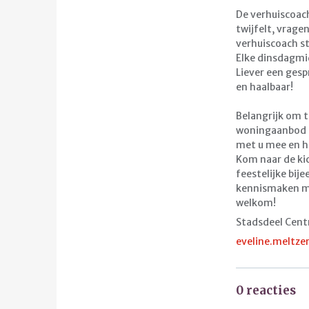
De verhuiscoach
twijfelt, vrage
verhuiscoach sta
Elke dinsdagmid
Liever een gesp
en haalbaar!
Belangrijk om t
woningaanbod i
met u mee en h
Kom naar de kic
feestelijke bij
kennismaken me
welkom!
Stadsdeel Cen
eveline.meltz
0 reacties