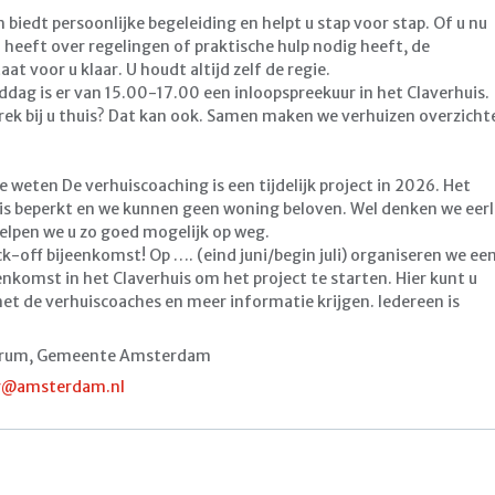
 biedt persoonlijke begeleiding en helpt u stap voor stap. Of u nu
n heeft over regelingen of praktische hulp nodig heeft, de
at voor u klaar. U houdt altijd zelf de regie.
dag is er van 15.00-17.00 een inloopspreekuur in het Claverhuis.
rek bij u thuis? Dat kan ook. Samen maken we verhuizen overzichte
e weten De verhuiscoaching is een tijdelijk project in 2026. Het
s beperkt en we kunnen geen woning beloven. Wel denken we eerl
elpen we u zo goed mogelijk op weg.
k-off bijeenkomst! Op …. (eind juni/begin juli) organiseren we ee
eenkomst in het Claverhuis om het project te starten. Hier kunt u
t de verhuiscoaches en meer informatie krijgen. Iedereen is
trum, Gemeente Amsterdam
er@amsterdam.nl