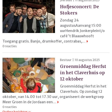
Jversluis | 11 augustus 2025
Hofjesconcert: De
Stokers
Zondag 24
augustusAanvang 15:00
uurHendrik Jonkerpleint/o
café ‘t Blaauwhooft
Toegang gratis. Banjo, drumkoffer, contrabas,…
0 reacties
Bestuur | 10 augustus 2025
Groenmiddag Herfst
in het Claverhuis op
12 oktober
Groenmiddag Herfst in het
Claverhuis. Op zondag 12
oktober, van 14.00 tot 17.30 uur, organiseert de werkgroep
Meer Groen in de Jordaan een…
0 reacties
Oudere berichten »